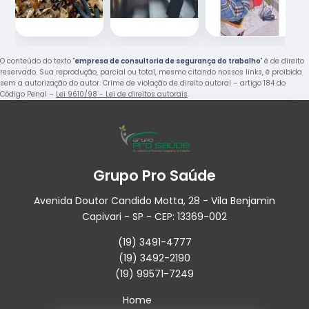
O conteúdo do texto "
empresa de consultoria de segurança do trabalho
" é de direito
reservado. Sua reprodução, parcial ou total, mesmo citando nossos links, é proibida
sem a autorização do autor. Crime de violação de direito autoral – artigo 184 do
Código Penal –
Lei 9610/98 - Lei de direitos autorais
.
Grupo Pro Saúde
Avenida Doutor Candido Motta, 28 - Vila Benjamin
Capivari - SP - CEP: 13369-002
(19) 3491-4777
(19) 3492-2190
(19) 99571-7249
Home