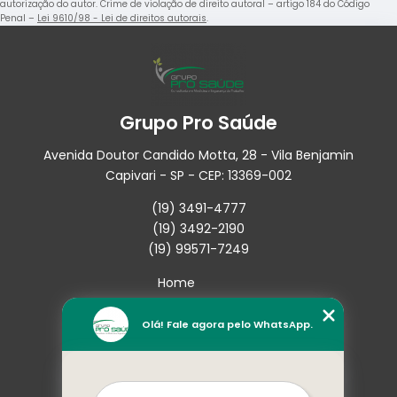
autorização do autor. Crime de violação de direito autoral – artigo 184 do Código
Penal –
Lei 9610/98 - Lei de direitos autorais
.
Grupo Pro Saúde
Avenida Doutor Candido Motta, 28 - Vila Benjamin
Capivari - SP - CEP: 13369-002
(19) 3491-4777
(19) 3492-2190
(19) 99571-7249
Home
Empresa
Missão
Olá! Fale agora pelo WhatsApp.
Serviços
Contato
Mapa do site