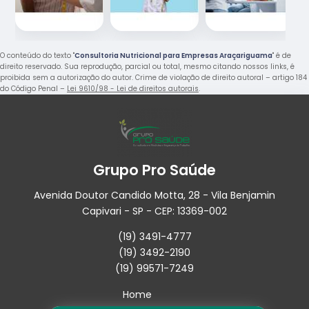
O conteúdo do texto "
Consultoria Nutricional para Empresas Araçariguama
" é de
direito reservado. Sua reprodução, parcial ou total, mesmo citando nossos links, é
proibida sem a autorização do autor. Crime de violação de direito autoral – artigo 184
do Código Penal –
Lei 9610/98 - Lei de direitos autorais
.
Grupo Pro Saúde
Avenida Doutor Candido Motta, 28 - Vila Benjamin
Capivari - SP - CEP: 13369-002
(19) 3491-4777
(19) 3492-2190
(19) 99571-7249
Home