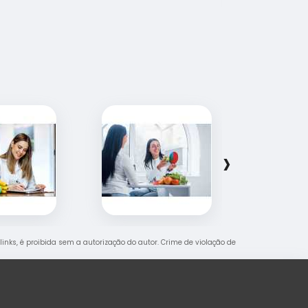
›
links, é proibida sem a autorização do autor. Crime de violação de