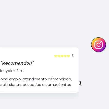
☆☆☆☆☆
5
"Recomendo!!"
"Recome
Josycler Pires
Edivaldo d
›
Local amplo, atendimento diferenciado,
Atendiment
profissionais educados e competentes
qualificad
organizad
Parabéns 
continue 
Vocês faz