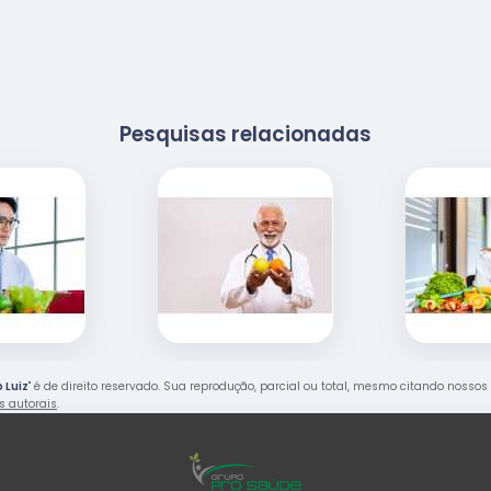
Pesquisas relacionadas
 Luiz
" é de direito reservado. Sua reprodução, parcial ou total, mesmo citando nossos 
os autorais
.