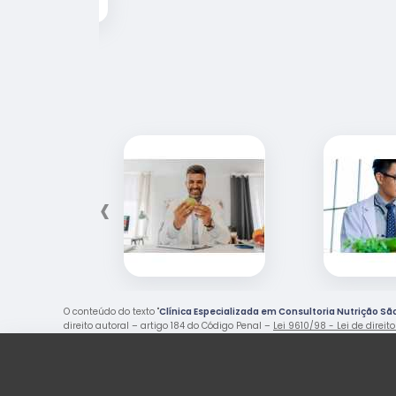
‹
O conteúdo do texto "
Clínica Especializada em Consultoria Nutrição São
direito autoral – artigo 184 do Código Penal –
Lei 9610/98 - Lei de direit