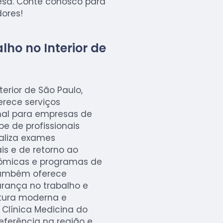
esa. Conte conosco para
ores!
lho no Interior de
terior de São Paulo,
erece serviços
nal para empresas de
e de profissionais
ealiza exames
is e de retorno ao
nômicas e programas de
 também oferece
urança no trabalho e
tura moderna e
Clínica Medicina do
referência na região e