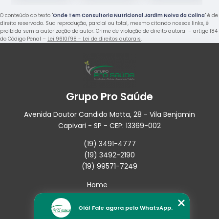
O conteúdo do texto "
Onde Tem Consultoria Nutricional Jardim Noiva da Colina
" é de
direito reservado. Sua reprodução, parcial ou total, mesmo citando nossos links, é
proibida sem a autorização do autor. Crime de violação de direito autoral – artigo 184
do Código Penal –
Lei 9610/98 - Lei de direitos autorais
.
Grupo Pro Saúde
Avenida Doutor Candido Motta, 28 - Vila Benjamin
Capivari - SP - CEP: 13369-002
(19) 3491-4777
(19) 3492-2190
(19) 99571-7249
Home
Empresa
Missão
Olá! Fale agora pelo WhatsApp.
Serviços