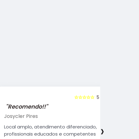
☆☆☆☆☆
5
"Recomendo!!"
"Recome
Josycler Pires
Edivaldo d
›
Local amplo, atendimento diferenciado,
Atendiment
profissionais educados e competentes
qualificad