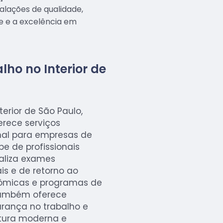
alações de qualidade,
e e a excelência em
lho no Interior de
terior de São Paulo,
erece serviços
nal para empresas de
e de profissionais
ealiza exames
is e de retorno ao
nômicas e programas de
 também oferece
urança no trabalho e
tura moderna e