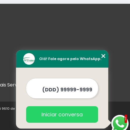
Olá! Fale agora pelo WhatsApp.
ais Serviços
ei 9610 de 19/02/1998)
Iniciar conversa
1