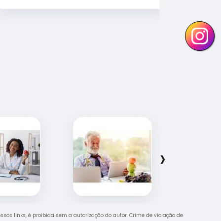
organizad
Parabéns 
continue 
Vocês faz
›
ossos links, é proibida sem a autorização do autor. Crime de violação de