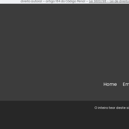
direito autoral – artigo 184 do Código Penal –
Lei 9610/98 - Lei de direit
Home
Em
O inteiro teor deste 