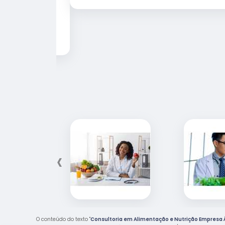
 agradável.
 que Deus
erando.
‹
O conteúdo do texto "
Consultoria em Alimentação e Nutrição Empresa