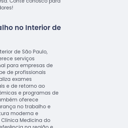
esa. Conte conosco para
ores!
lho no Interior de
terior de São Paulo,
erece serviços
nal para empresas de
e de profissionais
ealiza exames
is e de retorno ao
nômicas e programas de
 também oferece
urança no trabalho e
tura moderna e
Clínica Medicina do
referência na região e