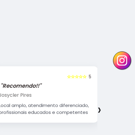
☆☆☆☆☆
5
"Recomendo!!"
"Recome
Josycler Pires
Edivaldo d
›
Local amplo, atendimento diferenciado,
Atendiment
profissionais educados e competentes
qualificad
organizad
Parabéns 
continue 