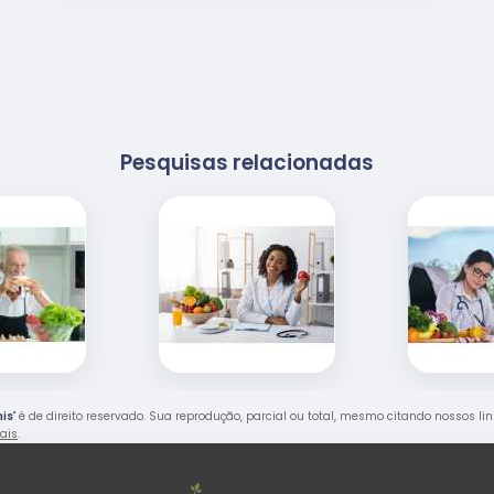
Pesquisas relacionadas
mis
" é de direito reservado. Sua reprodução, parcial ou total, mesmo citando nossos lin
rais
.