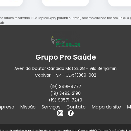
 de direito reservado. Sua reprodução, parcial ou total, mesmo citando nossos links, é
rais
.
Grupo Pro Saúde
Avenida Doutor Candido Motta, 28 - Vila Benjamin
Capivari - SP - CEP: 13369-002
(19) 3491-4777
(19) 3492-2190
(19) 99571-7249
presa
Missão
Serviços
Contato
Mapa do site
M
site está sujeito à proteção de direitos autorais. Copyright© Grupo Pro Saúde (L