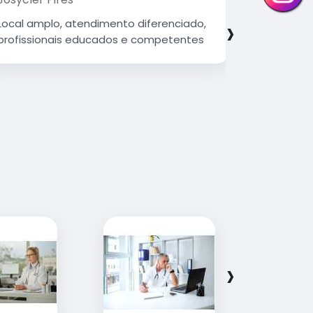
›
Local amplo, atendimento diferenciado,
Atendiment
profissionais educados e competentes
qualificad
organizad
Parabéns 
continue 
Vocês faz
›