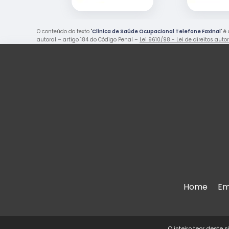
O conteúdo do texto "
Clínica de Saúde Ocupacional Telefone Faxinal
" é
autoral – artigo 184 do Código Penal –
Lei 9610/98 - Lei de direitos auto
Home
Em
O inteiro teor deste 