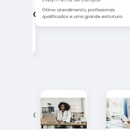
‹
sionais
Ótimo atendimento, profissionais
 Estrutura
qualificados e uma grande estrutura.
 agradável.
 que Deus
erando.
‹