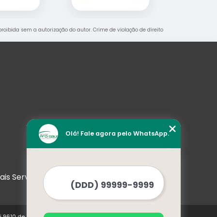
 proibida sem a autorização do autor. Crime de violação de direito
Olá! Fale agora pelo WhatsApp.
ais Serviços
ei 9610 de 19/02/1998)