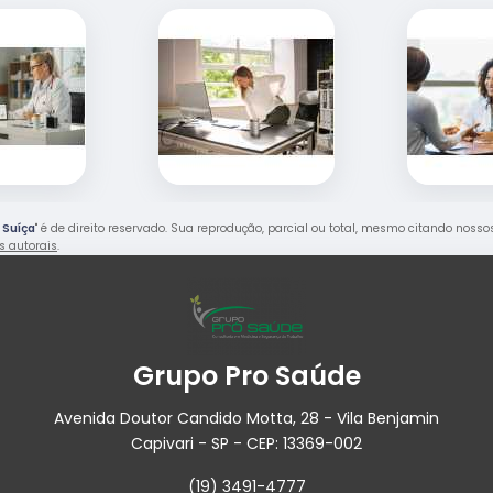
 Suíça
" é de direito reservado. Sua reprodução, parcial ou total, mesmo citando nosso
os autorais
.
Grupo Pro Saúde
Avenida Doutor Candido Motta, 28 - Vila Benjamin
Capivari - SP - CEP: 13369-002
(19) 3491-4777