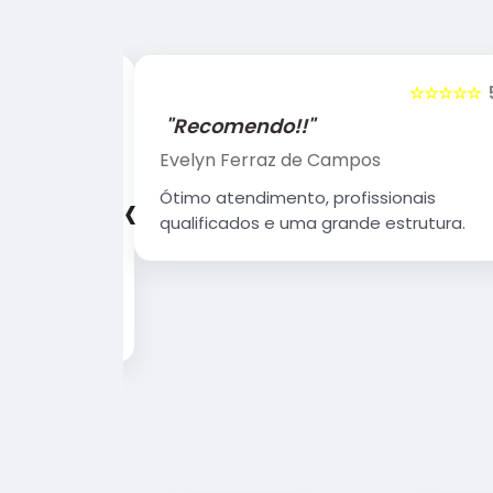
☆☆☆☆☆
5
☆☆☆☆☆
"Recomendo!!"
Evelyn Ferraz de Campos
‹
sionais
Ótimo atendimento, profissionais
 Estrutura
qualificados e uma grande estrutura.
 agradável.
 que Deus
erando.