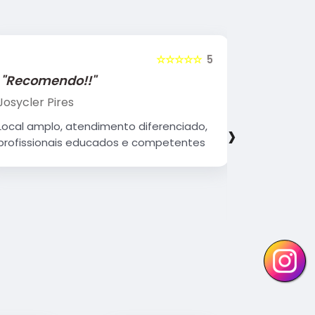
☆☆☆☆☆
5
"Recomendo!!"
"Recome
Josycler Pires
Edivaldo d
›
Local amplo, atendimento diferenciado,
Atendiment
profissionais educados e competentes
qualificad
organizad
Parabéns 
continue 
Vocês faz