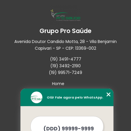
Grupo Pro Saúde
Avenida Doutor Candido Motta, 28 - Vila Benjamin
Capivari - SP - CEP: 13369-002
(19) 3491-4777
(19) 3492-2190
(19) 99571-7249
Home
Empresa
Missão
Olá! Fale agora pelo WhatsApp.
Serviços
Contato
Mapa do site
Mais Serviços