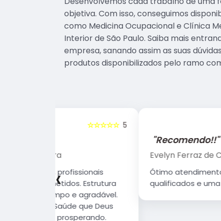
Desenvolvemos cada trabalho de uma fo
objetiva. Com isso, conseguimos disponibi
como Medicina Ocupacional e Clínica M
Interior de São Paulo. Saiba mais entr
empresa, sanando assim as suas dúvidas
produtos disponibilizados pelo ramo co
☆☆☆☆☆
5
☆☆☆☆☆
"Recomendo!!"
Evelyn Ferraz de Campos
‹
sionais
Ótimo atendimento, profissionais
 Estrutura
qualificados e uma grande estrutura.
 agradável.
 que Deus
erando.