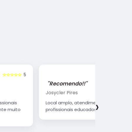
☆☆☆☆☆
5
"Recomendo!!"
"Recome
Josycler Pires
Edivaldo d
›
Local amplo, atendimento diferenciado,
Atendiment
profissionais educados e competentes
qualificad
organizad
Parabéns 
continue 