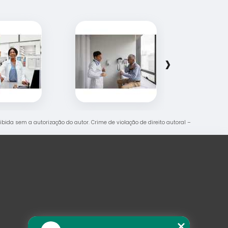
›
oibida sem a autorização do autor. Crime de violação de direito autoral –