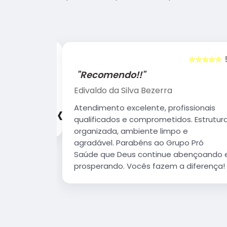
☆☆☆☆☆
5
☆☆☆☆☆
"Recomendo!!"
Evelyn Ferraz de Campos
‹
sionais
Ótimo atendimento, profissionais
 Estrutura
qualificados e uma grande estrutura.
 agradável.
 que Deus
erando.