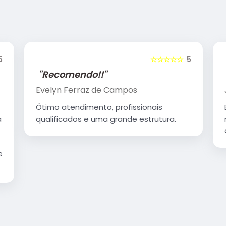
5
☆☆☆☆☆
5
"Recomendo!!"
Justini Ayres
Excelente atendimento, profissionais
muito bem treinados, ambiente muito
organizado e agradável.