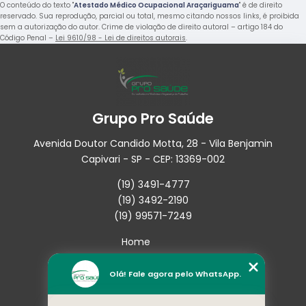
O conteúdo do texto "
Atestado Médico Ocupacional Araçariguama
" é de direito
reservado. Sua reprodução, parcial ou total, mesmo citando nossos links, é proibida
sem a autorização do autor. Crime de violação de direito autoral – artigo 184 do
Código Penal –
Lei 9610/98 - Lei de direitos autorais
.
Grupo Pro Saúde
Avenida Doutor Candido Motta, 28 - Vila Benjamin
Capivari - SP - CEP: 13369-002
(19) 3491-4777
(19) 3492-2190
(19) 99571-7249
Home
Empresa
Missão
Olá! Fale agora pelo WhatsApp.
Serviços
Contato