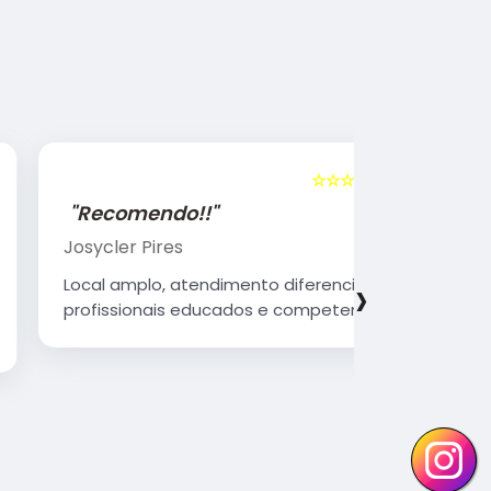
☆☆☆☆☆
5
"Recomendo!!"
"Recome
Josycler Pires
Edivaldo d
›
Local amplo, atendimento diferenciado,
Atendiment
profissionais educados e competentes
qualificad
organizad
Parabéns 
continue 
Vocês faz