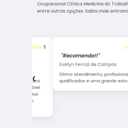
Ocupacional Clínica Medicina do Trabalh
entre outras opções. Saiba mais entran
☆☆☆☆☆
5
☆☆☆☆☆
"Recomendo!!"
Evelyn Ferraz de Campos
‹
sionais
Ótimo atendimento, profissionais
 Estrutura
qualificados e uma grande estrutura.
 agradável.
 que Deus
erando.