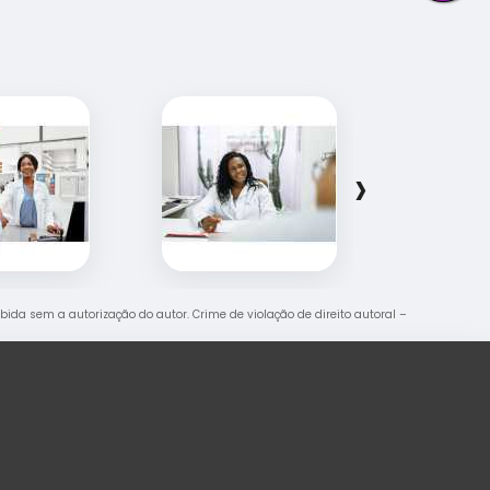
›
oibida sem a autorização do autor. Crime de violação de direito autoral –