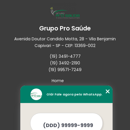
Grupo Pro Saúde
Avenida Doutor Candido Motta, 28 - Vila Benjamin
Capivari - SP - CEP: 13369-002
(19) 3491-4777
(19) 3492-2190
(19) 99571-7249
Home
Empresa
Missão
Olá! Fale agora pelo WhatsApp.
Serviços
Contato
Mapa do site
Mais Serviços