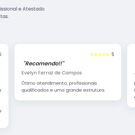
sional e Atestado
tas.
5
☆☆☆☆☆
5
"Recomendo!!"
Justini Ayres
Excelente atendimento, profissionais
muito bem treinados, ambiente muito
organizado e agradável.