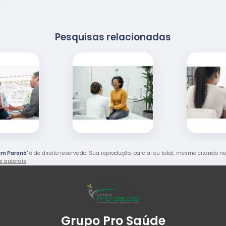
Pesquisas relacionadas
dim Paraná
" é de direito reservado. Sua reprodução, parcial ou total, mesmo citando n
os autorais
.
Grupo Pro Saúde