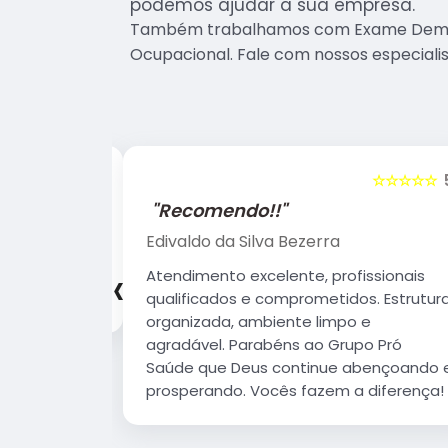
podemos ajudar a sua empresa.
Também trabalhamos com Exame Demis
Ocupacional. Fale com nossos especialis
☆☆☆☆☆
5
☆☆☆☆☆
"Recomendo!!"
Evelyn Ferraz de Campos
‹
sionais
Ótimo atendimento, profissionais
 Estrutura
qualificados e uma grande estrutura.
 agradável.
 que Deus
erando.