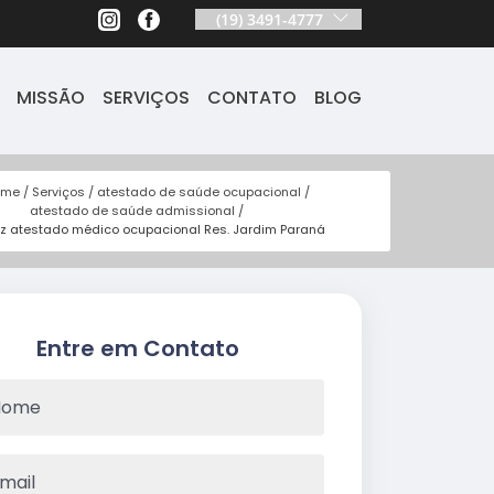
(19) 3491-4777
MISSÃO
SERVIÇOS
CONTATO
BLOG
ome
Serviços
atestado de saúde ocupacional
atestado de saúde admissional
z atestado médico ocupacional Res. Jardim Paraná
Entre em Contato