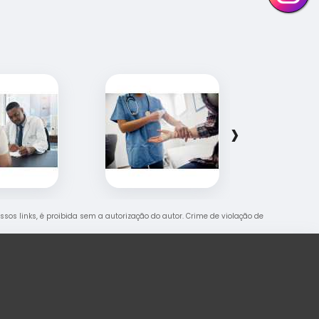
›
ossos links, é proibida sem a autorização do autor. Crime de violação de