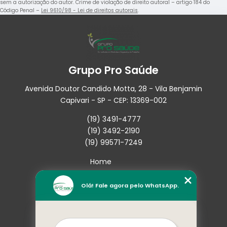
sem a autorização do autor. Crime de violação de direito autoral – artigo 184 do
Código Penal –
Lei 9610/98 - Lei de direitos autorais
.
Grupo Pro Saúde
Avenida Doutor Candido Motta, 28 - Vila Benjamin
Capivari - SP - CEP: 13369-002
(19) 3491-4777
(19) 3492-2190
(19) 99571-7249
Home
Empresa
Missão
Olá! Fale agora pelo WhatsApp.
Serviços
Contato
Mapa do site